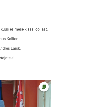
kuus esimese klassi õpilast.
nus Kallion.
ndres Laisk.
tajatele!
Ava foto