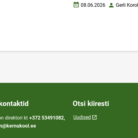
08.06.2026
Gerli Koro
Loomise kuupäev
Autor
kontaktid
Otsi kiiresti
Uudised
n direktori kt
+372 53491082,
on@kernukool.ee