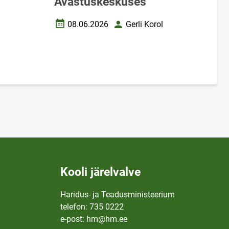
Avastuskeskuses
l
08.06.2026
Gerli Korol
Loomise kuupäev
Autor
Kooli järelvalve
Haridus- ja Teadusministeerium
telefon: 735 0222
e-post: hm@hm.ee