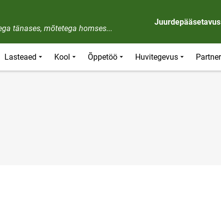
Juurdepääsetavus
dega tänases, mõtetega homses...
Lasteaed
Kool
Õppetöö
Huvitegevus
Partner