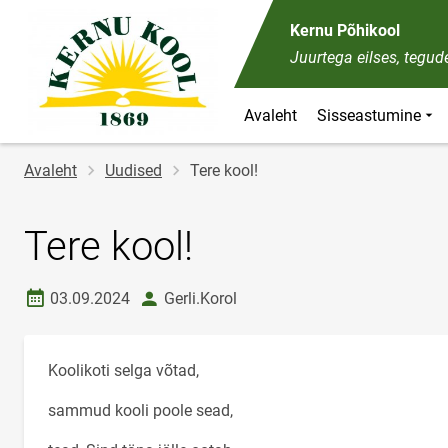
Kernu Põhikool
Juurtega eilses, tegu
Avaleht
Sisseastumine
Jälglink
Avaleht
Uudised
Tere kool!
Tere kool!
Loomise kuupäev
autor
03.09.2024
Gerli.Korol
Koolikoti selga võtad,
sammud kooli poole sead,