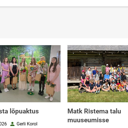
ta lõpuaktus
Matk Ristema talu
muuseumisse
026
Gerli Korol
uupäev
Autor