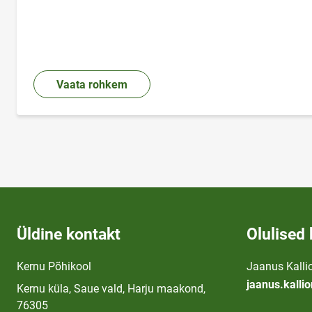
Vaata rohkem
Üldine kontakt
Olulised 
Kernu Põhikool
Jaanus Kallio
jaanus.kalli
Kernu küla, Saue vald, Harju maakond,
76305