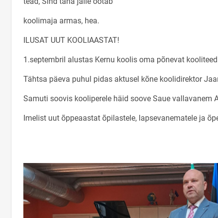
tead, Sind täna jälle ootab
koolimaja armas, hea.
ILUSAT UUT KOOLIAASTAT!
1.septembril alustas Kernu koolis oma põnevat kooliteed 
Tähtsa päeva puhul pidas aktusel kõne koolidirektor Jaa
Samuti soovis kooliperele häid soove Saue vallavanem A
Imelist uut õppeaastat õpilastele, lapsevanematele ja õpe