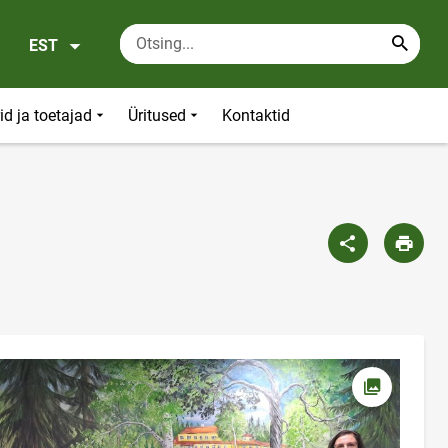
EST
id ja toetajad
Üritused
Kontaktid
Ava foto