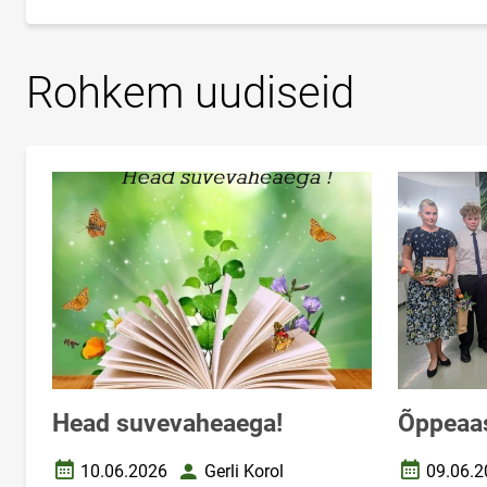
Rohkem uudiseid
Head suvevaheaega!
Õppeaas
10.06.2026
Gerli Korol
09.06.2
Loomise kuupäev
Autor
Loomise k