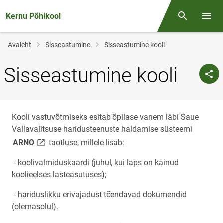
Kernu Põhikool
Otsing
Menüü
Jälglink
Avaleht
Sisseastumine
Sisseastumine kooli
Sisseastumine kooli
Kooli vastuvõtmiseks esitab õpilase vanem läbi Saue
Vallavalitsuse haridusteenuste haldamise süsteemi
link opens on new page
ARNO
taotluse, millele lisab:
- koolivalmiduskaardi (juhul, kui laps on käinud
koolieelses lasteasutuses);
- hariduslikku erivajadust tõendavad dokumendid
(olemasolul).