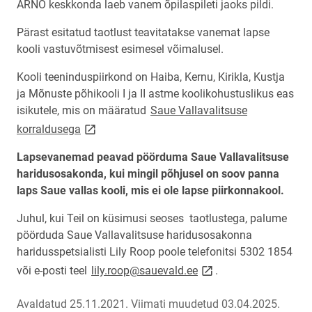
ARNO keskkonda laeb vanem õpilaspileti jaoks pildi.
Pärast esitatud taotlust teavitatakse vanemat lapse
kooli vastuvõtmisest esimesel võimalusel.
Kooli teeninduspiirkond on Haiba, Kernu, Kirikla, Kustja
ja Mõnuste põhikooli I ja II astme koolikohustuslikus eas
isikutele, mis on määratud
Saue Vallavalitsuse
link opens on new page
korraldusega
Lapsevanemad peavad pöörduma Saue Vallavalitsuse
haridusosakonda, kui mingil põhjusel on soov panna
laps Saue vallas kooli, mis ei ole lapse piirkonnakool.
Juhul, kui Teil on küsimusi seoses taotlustega, palume
pöörduda Saue Vallavalitsuse haridusosakonna
haridusspetsialisti Lily Roop poole telefonitsi 5302 1854
link opens on new pag
või e-posti teel
lily.roop@sauevald.ee
.
Avaldatud 25.11.2021.
Viimati muudetud 03.04.2025.