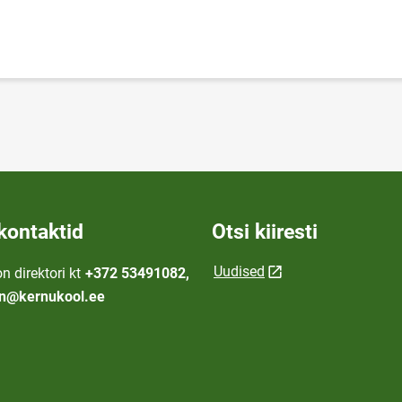
kontaktid
Otsi kiiresti
Uudised
n direktori kt
+372 53491082,
on@kernukool.ee