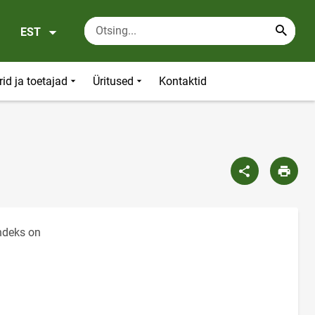
EST
rid ja toetajad
Üritused
Kontaktid
ndeks on