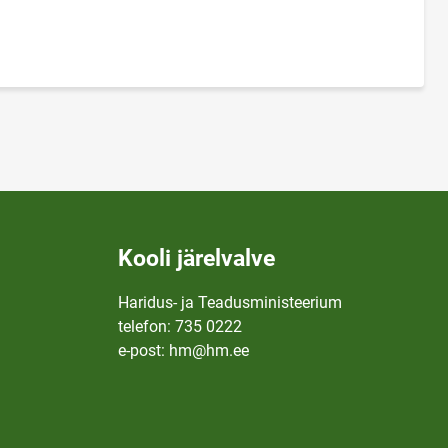
Kooli järelvalve
Haridus- ja Teadusministeerium
telefon: 735 0222
e-post: hm@hm.ee