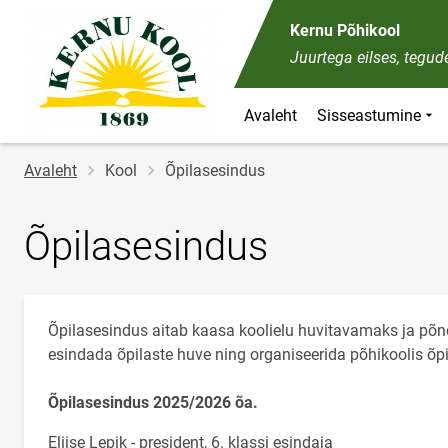
Kernu Põhikool
Juurtega eilses, tegu
Avaleht
Sisseastumine
Jälglink
Avaleht
Kool
Õpilasesindus
Õpilasesindus
Õpilasesindus aitab kaasa koolielu huvitavamaks ja põn
esindada õpilaste huve ning organiseerida põhikoolis õpil
Õpilasesindus 2025/2026 õa.
Eliise Lepik - president, 6. klassi esindaja