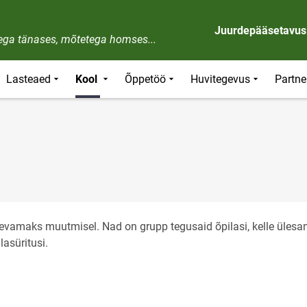
Juurdepääsetavus
dega tänases, mõtetega homses...
Lasteaed
Kool
Õppetöö
Huvitegevus
Partne
evamaks muutmisel. Nad on grupp tegusaid õpilasi, kelle ülesa
asüritusi.