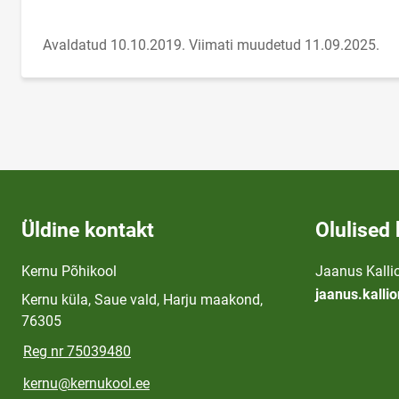
Avaldatud 10.10.2019.
Viimati muudetud 11.09.2025.
Üldine kontakt
Olulised 
Kernu Põhikool
Jaanus Kallio
jaanus.kalli
Kernu küla, Saue vald, Harju maakond,
76305
Reg nr 75039480
kernu@kernukool.ee