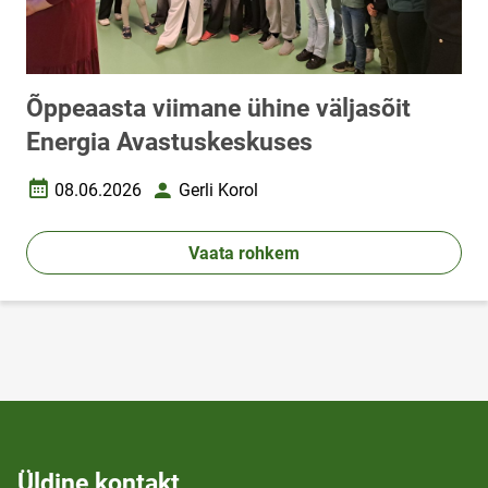
Õppeaasta viimane ühine väljasõit
Energia Avastuskeskuses
08.06.2026
Gerli Korol
Loomise kuupäev
Autor
Vaata rohkem
Üldine kontakt