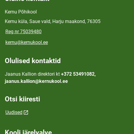
Kernu Põhikool
Kernu küla, Saue vald, Harju maakond, 76305
Reg nr 75039480
kernu@kernukool.ee
Olulised kontaktid
Jaanus Kallion direktori kt
+372 53491082,
jaanus.kallion@kernukool.ee
Otsi kiiresti
Uudised
Kooli järelvalve