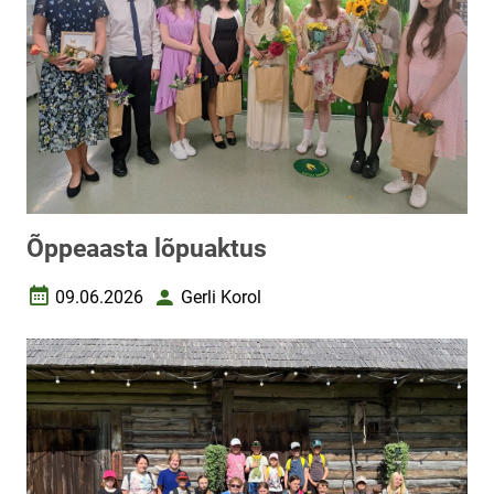
Õppeaasta lõpuaktus
09.06.2026
Gerli Korol
Loomise kuupäev
Autor