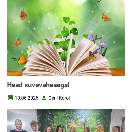
Head suvevaheaega!
10.06.2026
Gerli Korol
Loomise kuupäev
Autor