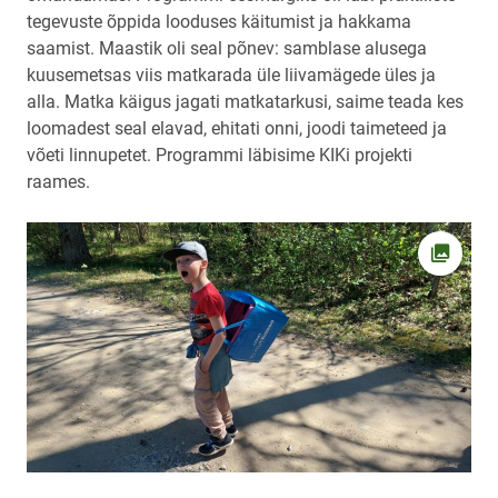
tegevuste õppida looduses käitumist ja hakkama
saamist. Maastik oli seal põnev: samblase alusega
kuusemetsas viis matkarada üle liivamägede üles ja
alla. Matka käigus jagati matkatarkusi, saime teada kes
loomadest seal elavad, ehitati onni, joodi taimeteed ja
võeti linnupetet. Programmi läbisime KIKi projekti
raames.
Ava fot