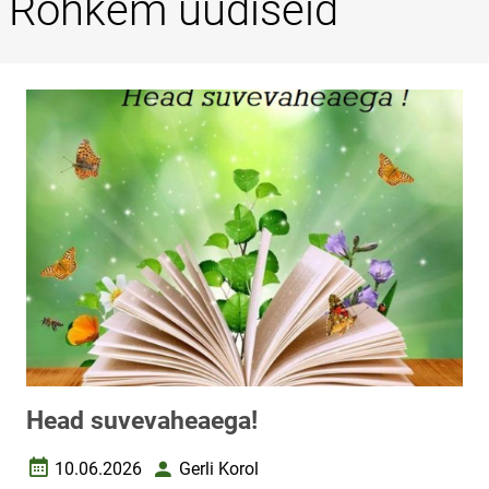
Rohkem uudiseid
Head suvevaheaega!
10.06.2026
Gerli Korol
Loomise kuupäev
Autor