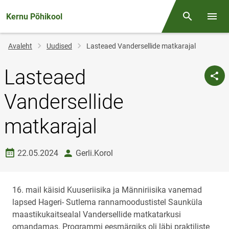
Kernu Põhikool
Otsing
Menüü
Jälglink
Avaleht
Uudised
Lasteaed Vandersellide matkarajal
Lasteaed
Vandersellide
matkarajal
Loomise kuupäev
autor
22.05.2024
Gerli.Korol
16. mail käisid Kuuseriisika ja Männiriisika vanemad
lapsed Hageri- Sutlema rannamoodustistel Saunküla
maastikukaitsealal Vandersellide matkatarkusi
omandamas. Programmi eesmärgiks oli läbi praktiliste