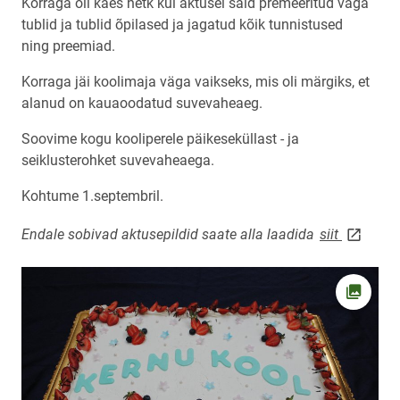
Korraga oli käes hetk kui aktusel said premeeritud väga
tublid ja tublid õpilased ja jagatud kõik tunnistused
ning preemiad.
Korraga jäi koolimaja väga vaikseks, mis oli märgiks, et
alanud on kauaoodatud suvevaheaeg.
Soovime kogu kooliperele päikeseküllast - ja
seiklusterohket suvevaheaega.
Kohtume 1.septembril.
link ope
Endale sobivad aktusepildid saate alla laadida
siit
Ava fot