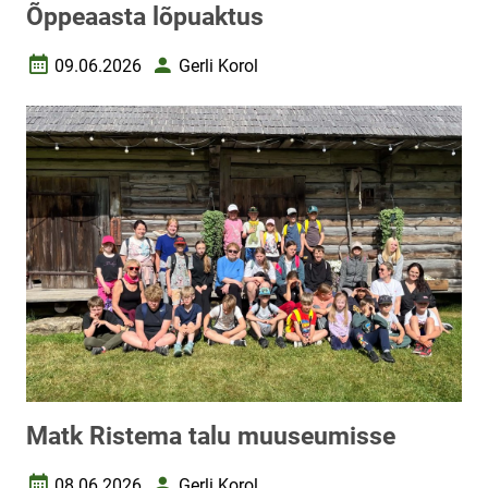
Õppeaasta lõpuaktus
09.06.2026
Gerli Korol
Loomise kuupäev
Autor
Matk Ristema talu muuseumisse
08.06.2026
Gerli Korol