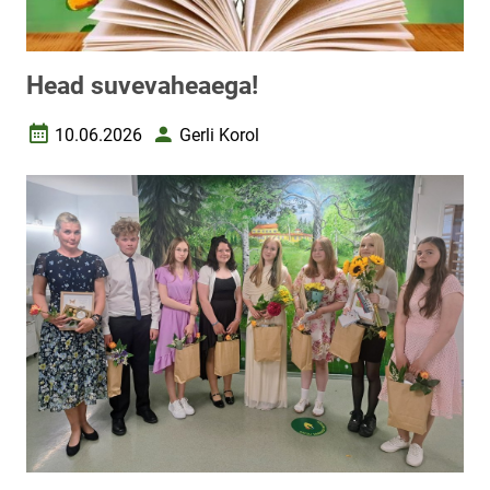
Head suvevaheaega!
10.06.2026
Gerli Korol
Loomise kuupäev
Autor