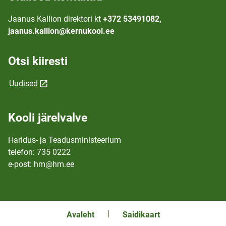
Jaanus Kallion direktori kt
+372 53491082,
jaanus.kallion@kernukool.ee
Otsi kiiresti
Uudised
Kooli järelvalve
Haridus- ja Teadusministeerium
telefon: 735 0222
e-post: hm@hm.ee
Avaleht
Saidikaart