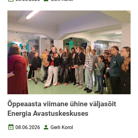
Loomise kuupäev
Autor
Õppeaasta viimane ühine väljasõit
Energia Avastuskeskuses
08.06.2026
Gerli Korol
Loomise kuupäev
Autor