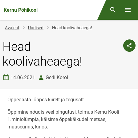
Kernu Põhikool
Otsing
Menüü
Jälglink
Avaleht
Uudised
Head koolivaheaega!
Head
koolivaheaega!
Loomise kuupäev
autor
14.06.2021
Gerli.Korol
Õppeaasta lõppes kiirelt ja tegusalt.
Õppimine nõudis veel pingutusi, toimus Kernu Kooli
1.miniolümpia, käisime õppekäikudel metsas,
muuseumis, kinos.