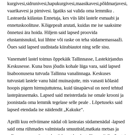
kurgivesi,sidrunivesi,hapukurgivesi,maasikavesi,põldmarjavesi,
vaarikavesi ja pirnivesi. Igaüks sai valida oma lemmiku .
Lasteaeda külastas Ennetaja, kes viis läbi lastele esmaabi ja
ennetuskoolituse. Kõigepealt arutati, kuidas me ise saaksime
õnnetusi ära hoida. Hiljem said lapsed proovida
elustamisnukul, kui lihtne või raske on teha südamemassaaži.
Õues said lapsed uudistada kiirabiautot ning selle sisu.
Vanematel lastel toimus õppekäik Tallinnasse, Lastekirjandus
Keskusesse. Kuna buss jõudis kohale liiga vara, said lapsed
lisaboonusena tutvuda Tallinna vanalinnaga. Keskuses
tutvustati lastele vanu häid muinasjutte, mis vanasti kõlasid
hoopis pigem hirmujuttutena, kuid tänapäeval on need tehtud
lastepärasemaks. Lapsed said meisterdada ise omale krooni ja
joonistada oma lemmik tegelase selle peale . Lõpetuseks said
lapsed etendada ise näidendit „Kakuke“.
Aprilli kuu eelviimane nädal oli lasteaias südamenädal -lapsed
said oma rühmades valmistada smuutisid,matkata metsas ja