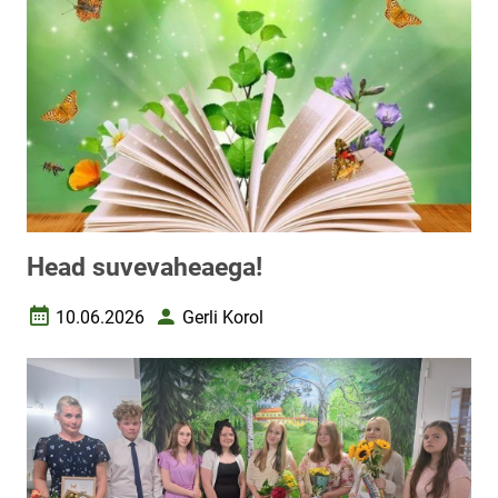
Head suvevaheaega!
10.06.2026
Gerli Korol
Loomise kuupäev
Autor