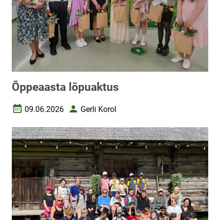
Õppeaasta lõpuaktus
09.06.2026
Gerli Korol
Loomise kuupäev
Autor