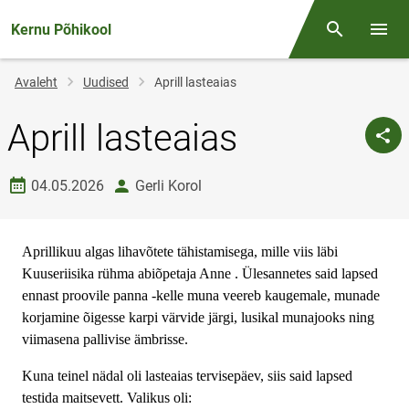
Kernu Põhikool
Otsing
Menüü
Jälglink
Avaleht
Uudised
Aprill lasteaias
Aprill lasteaias
Loomise kuupäev
autor
04.05.2026
Gerli Korol
Aprillikuu algas lihavõtete tähistamisega, mille viis läbi
Kuuseriisika rühma abiõpetaja Anne . Ülesannetes said lapsed
ennast proovile panna -kelle muna veereb kaugemale, munade
korjamine õigesse karpi värvide järgi, lusikal munajooks ning
viimasena pallivise ämbrisse.
Kuna teinel nädal oli lasteaias tervisepäev, siis said lapsed
testida maitsevett. Valikus oli: