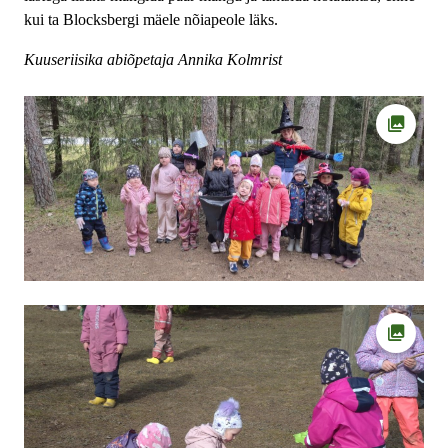
kui ta Blocksbergi mäele nõiapeole läks.
Kuuseriisika abiõpetaja Annika Kolmrist
Ava fot
Ava fot