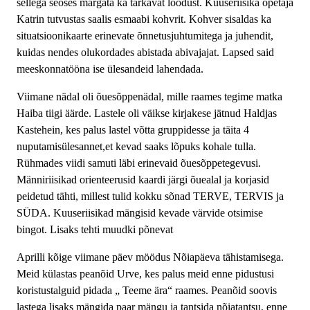
sellega seoses märgata ka tärkavat loodust. Kuuseriisika õpetaja
Katrin tutvustas saalis esmaabi kohvrit. Kohver sisaldas ka
situatsioonikaarte erinevate õnnetusjuhtumitega ja juhendit,
kuidas nendes olukordades abistada abivajajat. Lapsed said
meeskonnatööna ise ülesandeid lahendada.
Viimane nädal oli õuesõppenädal, mille raames tegime matka
Haiba tiigi äärde. Lastele oli väikse kirjakese jätnud Haldjas
Kastehein, kes palus lastel võtta gruppidesse ja täita 4
nuputamisülesannet,et kevad saaks lõpuks kohale tulla.
Rühmades viidi samuti läbi erinevaid õuesõppetegevusi.
Männiriisikad orienteerusid kaardi järgi õuealal ja korjasid
peidetud tähti, millest tulid kokku sõnad TERVE, TERVIS ja
SÜDA. Kuuseriisikad mängisid kevade värvide otsimise
bingot. Lisaks tehti muudki põnevat
Aprilli kõige viimane päev möödus Nõiapäeva tähistamisega.
Meid külastas peanõid Urve, kes palus meid enne pidustusi
koristustalguid pidada „ Teeme ära“ raames. Peanõid soovis
lastega lisaks mängida paar mängu ja tantsida nõiatantsu, enne