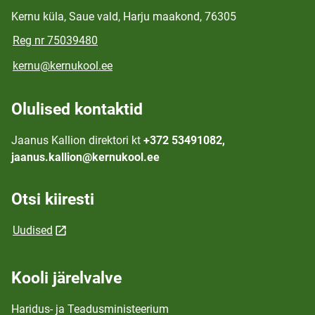
Kernu küla, Saue vald, Harju maakond, 76305
Reg nr 75039480
kernu@kernukool.ee
Olulised kontaktid
Jaanus Kallion direktori kt
+372 53491082,
jaanus.kallion@kernukool.ee
Otsi kiiresti
Uudised
Kooli järelvalve
Haridus- ja Teadusministeerium